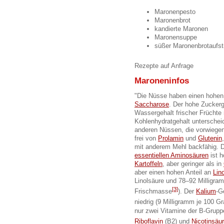
Maronenpesto
Maronenbrot
kandierte Maronen
Maronensuppe
süßer Maronenbrotaufst
Rezepte auf Anfrage
Maroneninfos
"Die Nüsse haben einen hohen
Saccharose
. Der hohe Zucker
Wassergehalt frischer Früchte 
Kohlenhydratgehalt unterschei
anderen Nüssen, die vorwieg
frei von
Prolamin
und
Glutenin
mit anderem Mehl backfähig. 
essentiellen Aminosäuren
ist h
Kartoffeln
, aber geringer als in
aber einen hohen Anteil an
Lino
Linolsäure und 78–92 Milligr
[3]
Frischmasse
). Der
Kalium
-G
niedrig (9 Milligramm je 100
nur zwei Vitamine der B-Grup
Riboflavin
(B2) und
Nicotinsäu