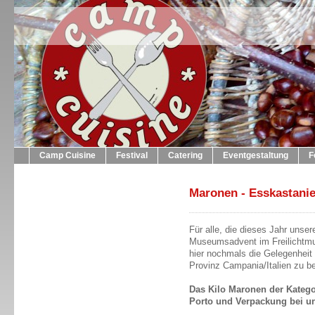
Camp Cuisine
Festival
Catering
Eventgestaltung
F
Maronen - Esskastani
Für alle, die dieses Jahr uns
Museumsadvent im Freilichtmu
hier nochmals die Gelegenheit
Provinz Campania/Italien zu be
Das Kilo Maronen der Kategori
Porto und Verpackung bei un